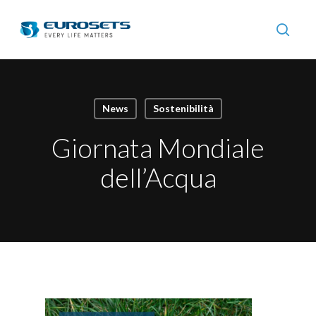
Skip
to
searc
main
content
News
Sostenibilità
Giornata Mondiale
dell’Acqua