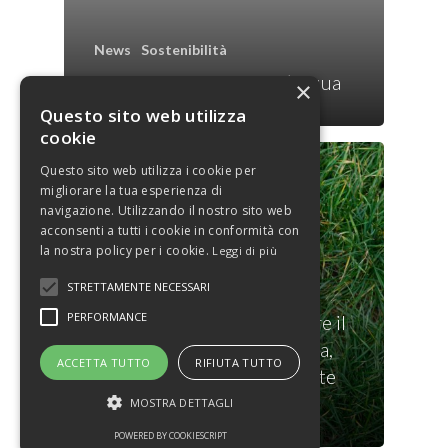
News
Sostenibilità
Giornata Mondiale dell’Acqua
×
Questo sito web utilizza
cookie
Questo sito web utilizza i cookie per
migliorare la tua esperienza di
navigazione. Utilizzando il nostro sito web
acconsenti a tutti i cookie in conformità con
la nostra policy per i cookie.
Leggi di più
STRETTAMENTE NECESSARI
News
Sostenibilità
PERFORMANCE
La soluzione per risparmiare il
48% del consumo di plastica,
ACCETTA TUTTO
RIFIUTA TUTTO
l’equivalente di 58 tonnellate
di plastica
MOSTRA DETTAGLI
POWERED BY COOKIESCRIPT