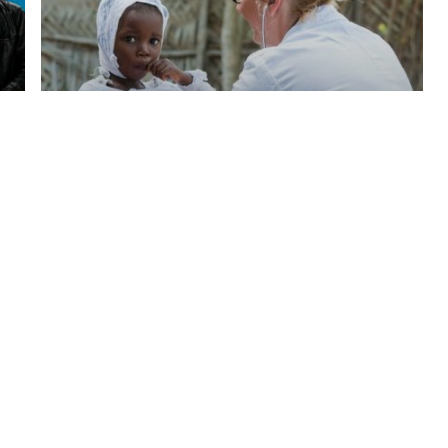
News
Social
Eurosets supporta il progetto
“Cuore Aperto” di POBIC Onlus