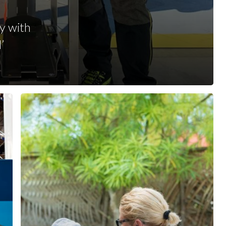
y with
’