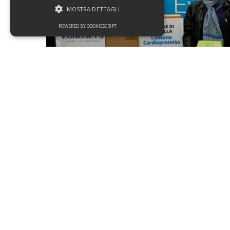
MOSTRA DETTAGLI
POWERED BY COOKIESCRIPT
News
Social
Eurosets donates 10
defibrillators to the
municipality of Medolla