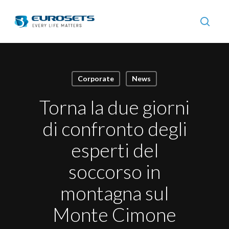
Skip
to
searc
main
content
Corporate
News
Torna la due giorni
di confronto degli
esperti del
soccorso in
montagna sul
Monte Cimone