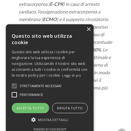
extracorporea (
E-CPR
) in caso di arresto
cardiaco, l’ossigenazione extracorporea a
membrana (
ECMO
) e il supporto circolatorio
meccanico (
MCS
). Un intervento tempestivo
×
con l’impiego di questi dispositivi in caso di
Questo sito web utilizza
cookie
arresto cardiaco può aumentare la percentuale
di sopravvivenza
dal 5%-10% fino al 60%
. Le
Questo sito web utilizza i cookie per
sue dimensioni minime, l’ergonomia ottimale e
migliorare la tua esperienza di
navigazione. Utilizzando il nostro sito web
la possibilità di essere collocato all’interno di
acconsenti a tutti i cookie in conformità con
uno zaino ne permettono il trasporto in modo
la nostra policy per i cookie.
Leggi di più
estremamente agevole ovunque si trovi il
STRETTAMENTE NECESSARI
paziente, rendendo così Colibrì il sistema più
versatile nel suo ambito applicativo.
PERFORMANCE
ACCETTA TUTTO
RIFIUTA TUTTO
MOSTRA DETTAGLI
POWERED BY COOKIESCRIPT