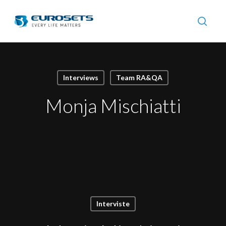
Skip
to
searc
main
content
Interviews
Team RA&QA
Monja Mischiatti
Interviste