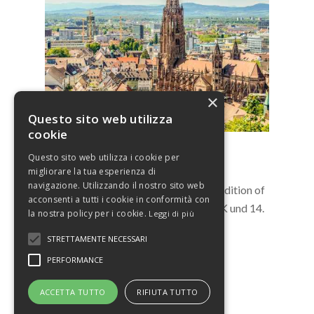
×
Questo sito web utilizza
cookie
Questo sito web utilizza i cookie per
4/11/2022 – 6/11/2022
migliorare la tua esperienza di
navigazione. Utilizzando il nostro sito web
Eurosets will participated at the 51* edition of
acconsenti a tutti i cookie in conformità con
Internationale Jahrestagung der DGfK und 14.
la nostra policy per i cookie.
Leggi di più
Fokustagung Herz derr DGTHG
STRETTAMENTE NECESSARI
PERFORMANCE
Visit the website
ACCETTA TUTTO
RIFIUTA TUTTO