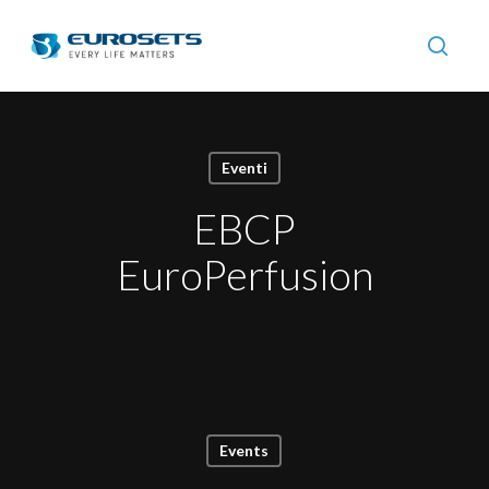
Skip
to
searc
main
content
Eventi
EBCP
EuroPerfusion
Events