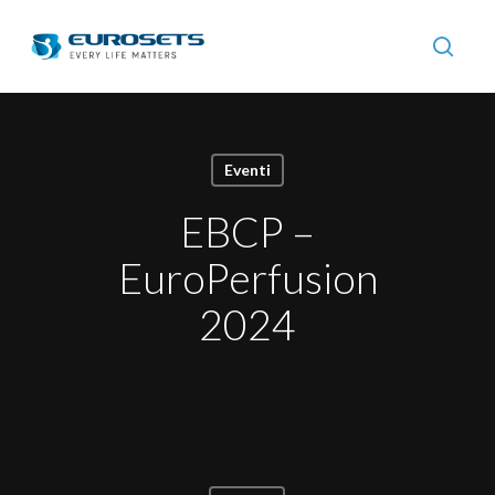
Skip
to
searc
main
content
Eventi
EBCP –
EuroPerfusion
2024