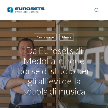
Skip
to
searc
main
content
Corporate
News
Da Eurosets di
Medolla, cinque
borse di studio per
gli allievi della
scuola di musica