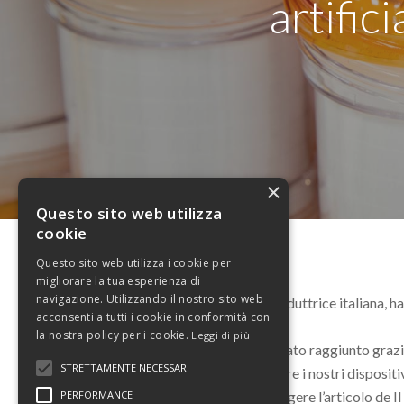
artific
×
Questo sito web utilizza
cookie
Questo sito web utilizza i cookie per
migliorare la tua esperienza di
navigazione. Utilizzando il nostro sito web
Eurosets, azienda produttrice italiana, h
acconsenti a tutti i cookie in conformità con
coronavirus.
la nostra policy per i cookie.
Leggi di più
Questo obiettivo è stato raggiunto grazie
STRETTAMENTE NECESSARI
nostra priorità è fornire i nostri dispositiv
PERFORMANCE
Cliccare sotto per leggere l’articolo de Il