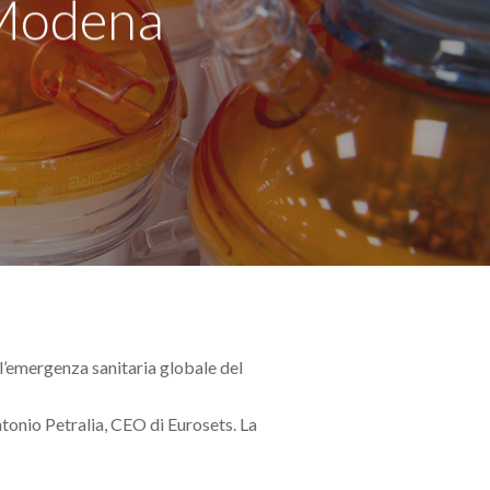
a Modena
ll’emergenza sanitaria globale del
ntonio Petralia, CEO di Eurosets. La